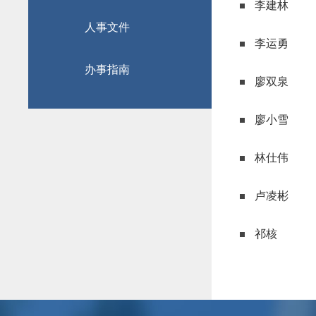
李建林
人事文件
李运勇
办事指南
廖双泉
廖小雪
林仕伟
卢凌彬
祁核