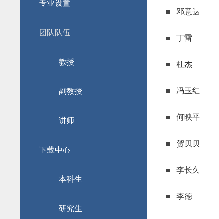
专业设置
邓意达
团队队伍
丁雷
教授
杜杰
冯玉红
副教授
何映平
讲师
贺贝贝
下载中心
李长久
本科生
李德
研究生