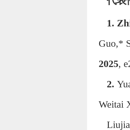
代表
1
.
Zh
Guo,* S
2025
, 
2
.
Yua
Weitai 
Liuji