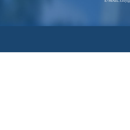
E-MAIL:clxy@h