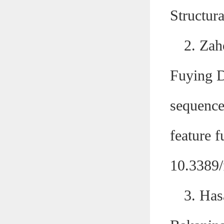
Structur
2. Zah
Fuying D
sequence
feature f
10.3389/
3. Has