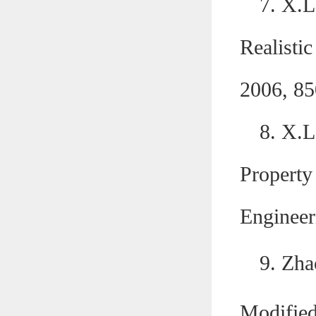
7.
X.L
Realisti
2006, 85
8.
X.L
Property
Engineer
9.
Zha
Modified