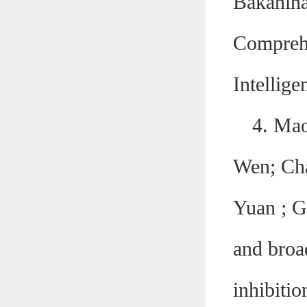
Bakanin
Comprehe
Intellig
4. Mao
Wen; Ch
Yuan ; G
and broa
inhibitio