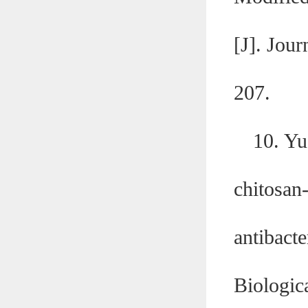
[J]. Jou
207.
10.
Yu
chitosan
antibacte
Biologic