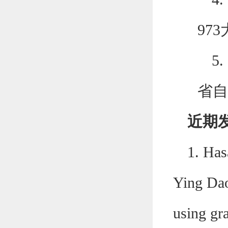
97
5.
省自
近期
1. Has
Ying Dao
using gr