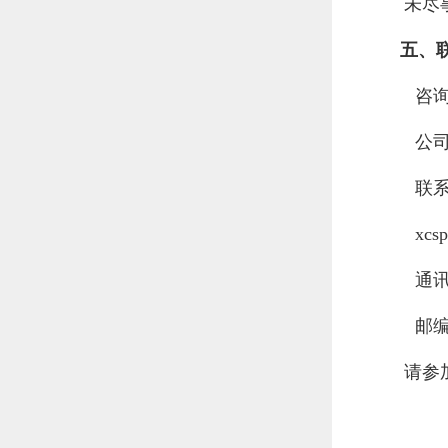
未尽事
五、
咨询
公司研
联系
xcspo
通讯地
邮编：
请参