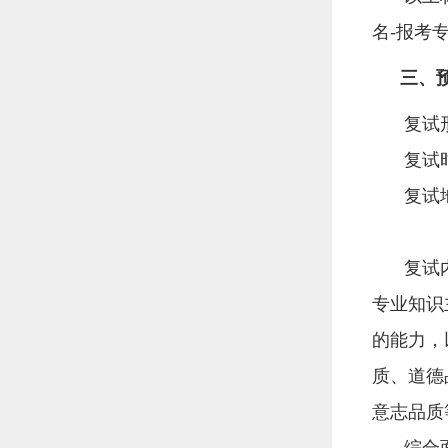
名-报考专业
三、
复试
复试时
复试
复试
专业知识
的能力，
质、道德
意志品质
综合